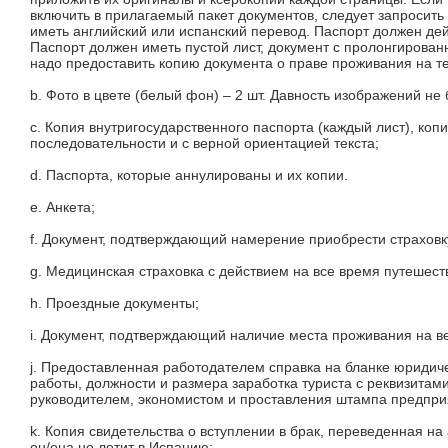
включить в прилагаемый пакет документов, следует запросить
иметь английский или испанский перевод. Паспорт должен дей
Паспорт должен иметь пустой лист, документ с пролонгирова
надо предоставить копию документа о праве проживания на т
b. Фото в цвете (белый фон) – 2 шт. Давность изображений не
c. Копия внутригосударственного паспорта (каждый лист), ко
последовательности и с верной ориентацией текста;
d. Паспорта, которые аннулированы и их копии.
e. Анкета;
f. Документ, подтверждающий намерение приобрести страховк
g. Медицинская страховка с действием на все время путешес
h. Проездные документы;
i. Документ, подтверждающий наличие места проживания на ве
j. Предоставленная работодателем справка на бланке юридич
работы, должности и размера заработка туриста с реквизита
руководителем, экономистом и проставления штампа предприя
k. Копия свидетельства о вступлении в брак, переведенная на
он/она не летит в Испанию;