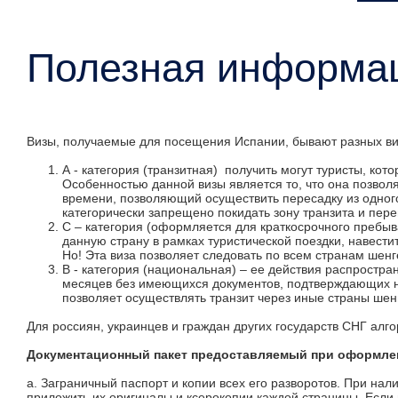
Полезная информа
Визы, получаемые для посещения Испании, бывают разных вид
А - категория (транзитная) получить могут туристы, кот
Особенностью данной визы является то, что она позвол
времени, позволяющий осуществить пересадку из одного
категорически запрещено покидать зону транзита и пе
С – категория (оформляется для краткосрочного пребыв
данную страну в рамках туристической поездки, навести
Но! Эта виза позволяет следовать по всем странам шенг
В - категория (национальная) – ее действия распростра
месяцев без имеющихся документов, подтверждающих н
позволяет осуществлять транзит через иные страны шенг
Для россиян, украинцев и граждан других государств СНГ ал
Документационный пакет предоставляемый при оформле
a. Заграничный паспорт и копии всех его разворотов. При нал
приложить их оригиналы и ксерокопии каждой страницы. Если